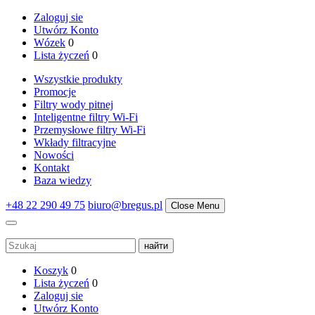
Zaloguj sie
Utwórz Konto
Wózek
0
Lista życzeń
0
Wszystkie produkty
Promocje
Filtry wody pitnej
Inteligentne filtry Wi-Fi
Przemysłowe filtry Wi-Fi
Wkłady filtracyjne
Nowości
Kontakt
Baza wiedzy
+48 22 290 49 75
biuro@bregus.pl
Close Menu
Koszyk
0
Lista życzeń
0
Zaloguj sie
Utwórz Konto