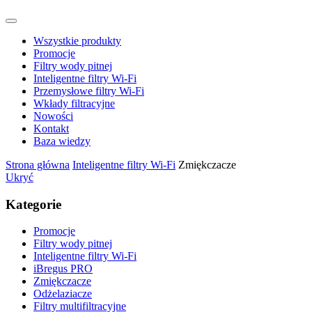
Wszystkie produkty
Promocje
Filtry wody pitnej
Inteligentne filtry Wi-Fi
Przemysłowe filtry Wi-Fi
Wkłady filtracyjne
Nowości
Kontakt
Baza wiedzy
Strona główna
Inteligentne filtry Wi-Fi
Zmiękczacze
Ukryć
Kategorie
Promocje
Filtry wody pitnej
Inteligentne filtry Wi-Fi
iBregus PRO
Zmiękczacze
Odżelaziacze
Filtry multifiltracyjne