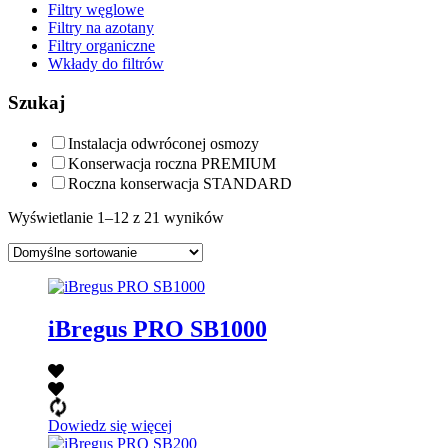
Filtry węglowe
Filtry na azotany
Filtry organiczne
Wkłady do filtrów
Szukaj
Instalacja odwróconej osmozy
Konserwacja roczna PREMIUM
Roczna konserwacja STANDARD
Wyświetlanie 1–12 z 21 wyników
iBregus PRO SB1000
Dowiedz się więcej