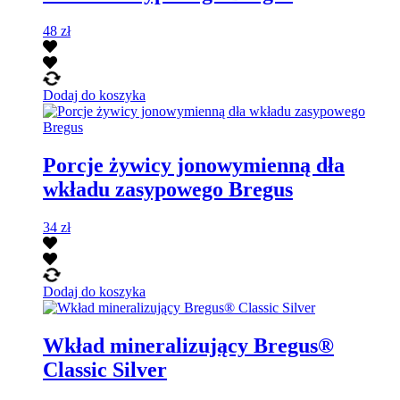
48
zł
Dodaj do koszyka
Porcje żywicy jonowymienną dła
wkładu zasypowego Bregus
34
zł
Dodaj do koszyka
Wkład mineralizujący Bregus®
Classic Silver