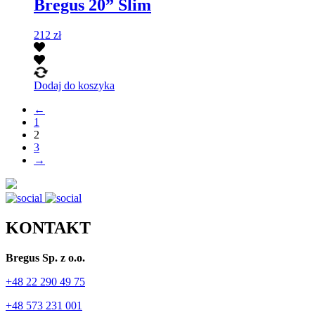
Bregus 20” Slim
212
zł
Dodaj do koszyka
←
1
2
3
→
KONTAKT
Bregus Sp. z o.o.
+48 22 290 49 75
+48 573 231 001