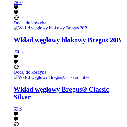
78
zł
Dodaj do koszyka
Wkład węglowy blokowy Bregus 20B
200
zł
Dodaj do koszyka
Wkład węglowy Bregus® Classic
Silver
60
zł