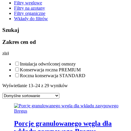
Filtry węglowe
Filtry na azotany
Filtry organiczne
Wkłady do filtrów
Szukaj
Zakres cen od
zł
zł
Instalacja odwróconej osmozy
Konserwacja roczna PREMIUM
Roczna konserwacja STANDARD
Wyświetlanie 13–24 z 29 wyników
Porcje granulowanego węgla dła