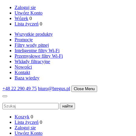
Zaloguj sie
Utwórz Konto
Wózek
0
Lista życzeń
0
Wszystkie produkty
Promocje
Filtry wody pitnej
Inteligentne filtry Wi-Fi
Przemysłowe filtry Wi-Fi
Wkłady filtracyjne
Nowości
Kontakt
Baza wiedzy
+48 22 290 49 75
biuro@bregus.pl
Close Menu
Koszyk
0
Lista życzeń
0
Zaloguj sie
Utwórz Konto