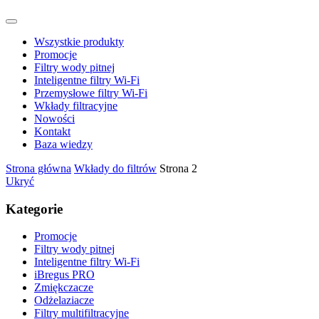
Wszystkie produkty
Promocje
Filtry wody pitnej
Inteligentne filtry Wi-Fi
Przemysłowe filtry Wi-Fi
Wkłady filtracyjne
Nowości
Kontakt
Baza wiedzy
Strona główna
Wkłady do filtrów
Strona 2
Ukryć
Kategorie
Promocje
Filtry wody pitnej
Inteligentne filtry Wi-Fi
iBregus PRO
Zmiękczacze
Odżelaziacze
Filtry multifiltracyjne