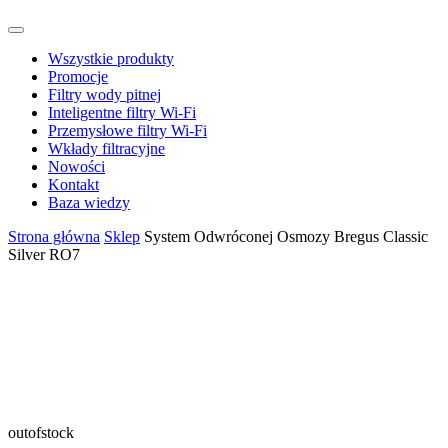
Wszystkie produkty
Promocje
Filtry wody pitnej
Inteligentne filtry Wi-Fi
Przemysłowe filtry Wi-Fi
Wkłady filtracyjne
Nowości
Kontakt
Baza wiedzy
Strona główna
Sklep
System Odwróconej Osmozy Bregus Classic
Silver RO7
outofstock