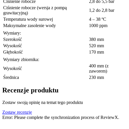
Ciśnienie robocze
2,8 do 5,5 bar
Ciśnienie robocze (wersja z pompą
1,2 do 2,8 bar
grawitacyjną)
Temperatura wody surowej
4 – 38 ºC
Maksymalne zasolenie wody
1000 ppm
Wymiary:
Szerokość
380 mm
Wysokość
520 mm
Głębokość
170 mm
Wymiary zbiornika:
400 mm (z
Wysokość
zaworem)
Średnica
230 mm
Recenzje produktu
Zostaw swoją opinię na temat tego produktu
Zostaw recenzję
Error: Please complete the synchronization process of ReviewX.