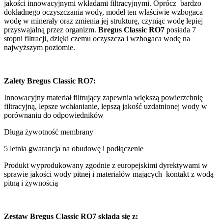
jakości innowacyjnymi wkładami filtracyjnymi. Oprócz bardzo
dokładnego oczyszczania wody, model ten właściwie wzbogaca
wodę w minerały oraz zmienia jej strukturę, czyniąc wodę lepiej
przyswajalną przez organizm.
Bregus
Classic RO7
posiada 7
stopni filtracji, dzięki czemu oczyszcza i wzbogaca wodę na
najwyższym poziomie.
Zalety Bregus
Classic RO7
:
Innowacyjny materiał filtrujący zapewnia większą powierzchnię
filtracyjną, lepsze wchłanianie, lepszą jakość uzdatnionej wody w
porównaniu do odpowiedników
Długa żywotność membrany
5 letnia gwarancja na obudowę i podłączenie
Produk
t wyprodukowany
zgodnie z europejskimi dyrektywami w
sprawie jakości wody pitnej i materiałów mających kontakt z wodą
pitną i żywnością
Zestaw Bregus
Classic RO7
składa się z: