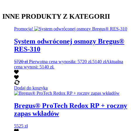
INNE PRODUKTY Z KATEGORII
Promocja!
System odwróconej osmozy Bregus®
RES-310
5720
zł
Pierwotna cena wynosiła: 5720 zł.
5140
zł
Aktualna
cena wynosi: 5140 zł.
Dodaj do koszyka
Bregus® ProTech Redox RP + roczny
zapas wkładów
5525
zł