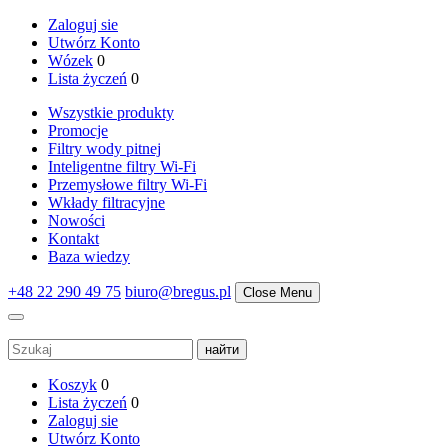
Zaloguj sie
Utwórz Konto
Wózek
0
Lista życzeń
0
Wszystkie produkty
Promocje
Filtry wody pitnej
Inteligentne filtry Wi-Fi
Przemysłowe filtry Wi-Fi
Wkłady filtracyjne
Nowości
Kontakt
Baza wiedzy
+48 22 290 49 75
biuro@bregus.pl
Close Menu
Koszyk
0
Lista życzeń
0
Zaloguj sie
Utwórz Konto